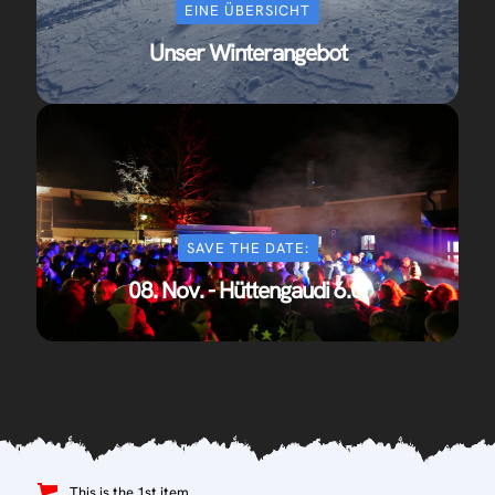
EINE ÜBERSICHT
Unser Winterangebot
SAVE THE DATE:
08. Nov. - Hüttengaudi 6.0!
This is the 1st item