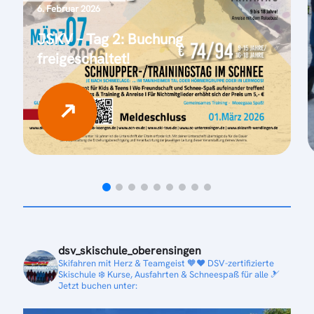
6. Februar 2026
JSKV – Tag 2: Buchung
freigeschaltet!
dsv_skischule_oberensingen
Skifahren mit Herz & Teamgeist 🧡❤️
DSV-zertifizierte
Skischule ❄️
Kurse, Ausfahrten & Schneespaß für alle 🎿
Jetzt buchen unter: