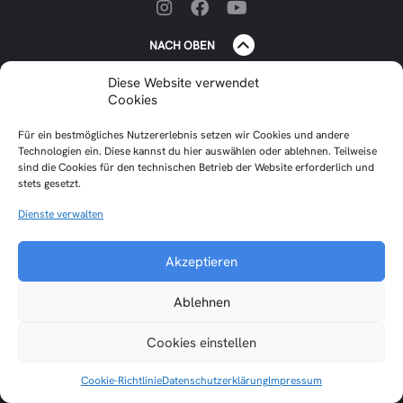
NACH OBEN
Unsere Gold-Sponsoren und Premium
Diese Website verwendet
Cookies
Partner
Für ein bestmögliches Nutzererlebnis setzen wir Cookies und andere
Technologien ein. Diese kannst du hier auswählen oder ablehnen. Teilweise
sind die Cookies für den technischen Betrieb der Website erforderlich und
stets gesetzt.
Dienste verwalten
Impressum
Datenschutzerklärung
Akzeptieren
Cookie-Richtlinie (EU)
Interne Cloud
Ablehnen
© Skiabteilung der TSV Oberensingen e. V. 2026
Cookies einstellen
Made with ❤️ by
FHCOM
Cookie-Richtlinie
Datenschutzerklärung
Impressum