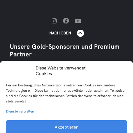
NACH OBEN
Unsere Gold-Sponsoren und Premium
Partner
Diese Website verwendet
Cookies
Für ein bestmögliches Nutzererlebnis setzen wir Cookies und andere
Technologien ein. Diese kannst du hier auswählen oder ablehnen. Teilweise
sind die Cookies für den technischen Betrieb der Website erforderlich und
stets gesetzt.
Impressum
Datenschutzerklärung
Dienste verwalten
Cookie-Richtlinie (EU)
Interne Cloud
Akzeptieren